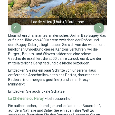
Lac de Milieu (Lhuis) à l'automne
Lhuis ist ein charmantes, malerisches Dorf in Bas-Bugey, das
auf einer Höhe von 400 Metern zwischen der Rhône und
dem Bugey-Gebirge liegt. Lassen Sie sich von der wilden und
ländlichen Umgebung dieses Kantons verführen, wo die
Bürger-, Bauern- und Winzerresidenzen eine reiche
Geschichte erzählen, die 2000 Jahre zurückreicht, wie der
mittelalterliche Bergfried und die Kirche bezeugen.
Entdecken Sie nur ein paar Schritte von unserem Haus
entfernt die Annehmlichkeiten des Dorfes, darunter eine
Bäckerei (nur morgens geöffnet) und einen Proxy-
Minimarkt.
Entdecken Sie auch lokale Schätze:
La Chèvrerie du Naray
– Lehrbauernhof
Ein authentischer, lebendiger und einladender Bauernhof,
auf dem Nathalie und Didier Sie einladen, ihre Welt zu