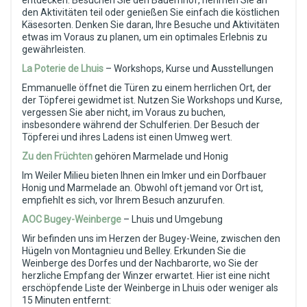
entdecken. Besuchen Sie den Bauernhof, nehmen Sie an
den Aktivitäten teil oder genießen Sie einfach die köstlichen
Käsesorten. Denken Sie daran, Ihre Besuche und Aktivitäten
etwas im Voraus zu planen, um ein optimales Erlebnis zu
gewährleisten.
La Poterie de Lhuis
– Workshops, Kurse und Ausstellungen
Emmanuelle öffnet die Türen zu einem herrlichen Ort, der
der Töpferei gewidmet ist. Nutzen Sie Workshops und Kurse,
vergessen Sie aber nicht, im Voraus zu buchen,
insbesondere während der Schulferien. Der Besuch der
Töpferei und ihres Ladens ist einen Umweg wert.
Zu den Früchten
gehören Marmelade und Honig
Im Weiler Milieu bieten Ihnen ein Imker und ein Dorfbauer
Honig und Marmelade an. Obwohl oft jemand vor Ort ist,
empfiehlt es sich, vor Ihrem Besuch anzurufen.
AOC Bugey-Weinberge
– Lhuis und Umgebung
Wir befinden uns im Herzen der Bugey-Weine, zwischen den
Hügeln von Montagnieu und Belley. Erkunden Sie die
Weinberge des Dorfes und der Nachbarorte, wo Sie der
herzliche Empfang der Winzer erwartet. Hier ist eine nicht
erschöpfende Liste der Weinberge in Lhuis oder weniger als
15 Minuten entfernt: