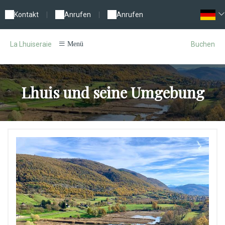
Kontakt
|
Anrufen
|
Anrufen
Buchen
La Lhuiseraie
Menü
Lhuis und seine Umgebung