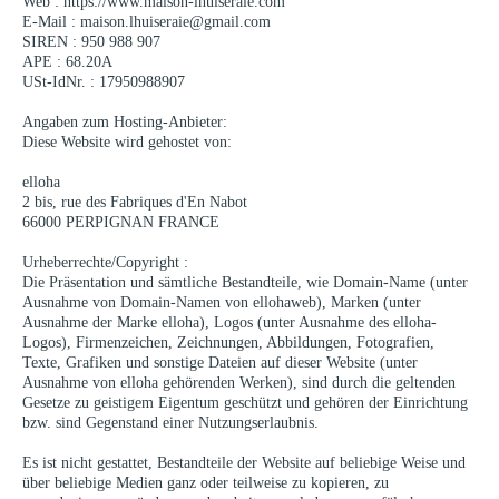
Web : https://www.maison-lhuiseraie.com
E-Mail : maison.lhuiseraie@gmail.com
SIREN : 950 988 907
APE : 68.20A
USt-IdNr. : 17950988907
Angaben zum Hosting-Anbieter:
Diese Website wird gehostet von:
elloha
2 bis, rue des Fabriques d'En Nabot
66000 PERPIGNAN FRANCE
Urheberrechte/Copyright :
Die Präsentation und sämtliche Bestandteile, wie Domain-Name (unter
Ausnahme von Domain-Namen von ellohaweb), Marken (unter
Ausnahme der Marke elloha), Logos (unter Ausnahme des elloha-
Logos), Firmenzeichen, Zeichnungen, Abbildungen, Fotografien,
Texte, Grafiken und sonstige Dateien auf dieser Website (unter
Ausnahme von elloha gehörenden Werken), sind durch die geltenden
Gesetze zu geistigem Eigentum geschützt und gehören der Einrichtung
bzw. sind Gegenstand einer Nutzungserlaubnis.
Es ist nicht gestattet, Bestandteile der Website auf beliebige Weise und
über beliebige Medien ganz oder teilweise zu kopieren, zu