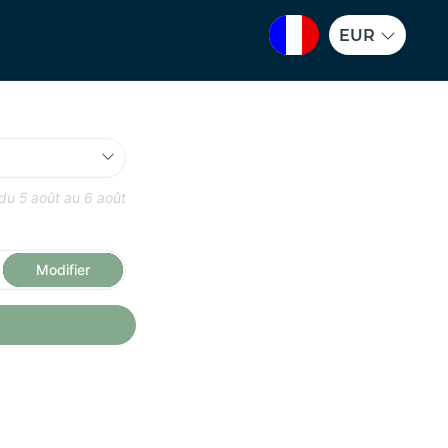
EUR
 du
5 août
au
6 août
Modifier