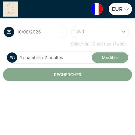
EUR
Séjour du
10 août
au
11 août
1 chambre / 2 adultes
Modifier