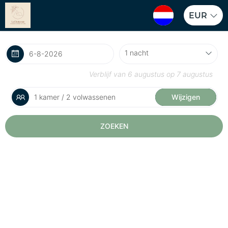
EUR
Verblijf van
6 augustus
op
7 augustus
1 kamer / 2 volwassenen
Wijzigen